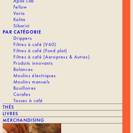
Apax Lab
Fellow
NOTRE HISTOIRE
Varia
LA TORRÉFACTION
Kalita
Sibarist
TRAVAILLER CHEZ TANAT
PAR CATÉGORIE
ACCÈS PROFESSIONNELS
Drippers
Filtres à café (V60)
Filtres à café (Fond plat)
Filtres à café (Aeropress & Autres)
Produits innovants
Balances
Moulins électriques
LIVRAISON & RETOURS
Moulins manuels
MENTIONS LÉGALES
Bouilloires
CGV
Carafes
CONTACT
Tasses à café
THÉS
LIVRES
MERCHANDISING
VAYGA SAS -189 RUE D’AUBERVILLIERS, 75018 PARIS, FRANCE