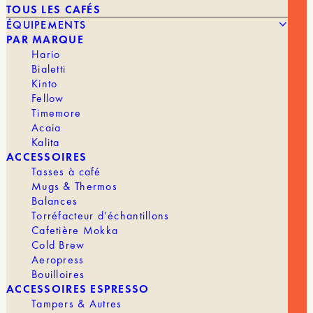
TOUS LES CAFÉS
ÉQUIPEMENTS
PAR MARQUE
Hario
Bialetti
Kinto
Fellow
32,90
€
AQUACODE – MINERAL DROPS 15ML
Timemore
Acaia
Kalita
MARQUE
Aquacode
ACCESSOIRES
Tasses à café
Mugs & Thermos
Balances
Torréfacteur d’échantillons
ÉQUIPEMENTS
TOUS LES ÉQUIPEMENTS
Cafetière Mokka
Cold Brew
Aeropress
Bouilloires
MOULINS
ACCESSOIRES ESPRESSO
Tampers & Autres