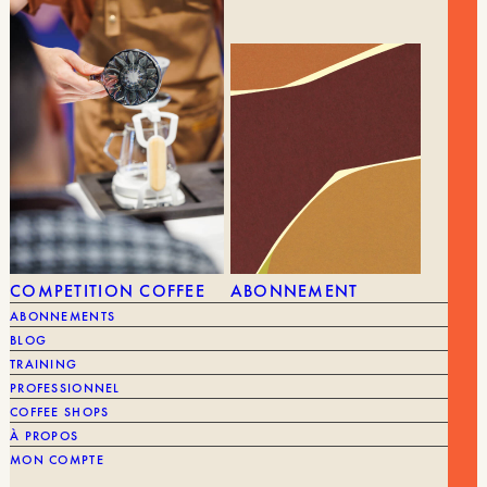
5,50
€
100 FILTRES N° 4 POUR CAFETIÈRE KBG
MARQUE
Moccamaster
FILTRE
100 unités
ÉQUIPEMENTS
TOUS LES ÉQUIPEMENTS
COMPETITION COFFEE
ABONNEMENT
ABONNEMENTS
MOULINS
BLOG
TRAINING
PROFESSIONNEL
COFFEE SHOPS
À PROPOS
MON COMPTE