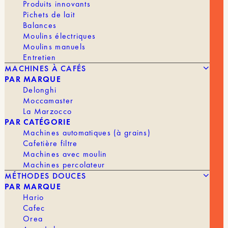
Produits innovants
Pichets de lait
Balances
Moulins électriques
Moulins manuels
Entretien
MACHINES À CAFÉS
PAR MARQUE
Delonghi
Moccamaster
La Marzocco
PAR CATÉGORIE
Machines automatiques (à grains)
Cafetière filtre
Machines avec moulin
239,00
€
KBG SELECT
Machines percolateur
MÉTHODES DOUCES
MARQUE
Moccamaster
PAR MARQUE
Hario
MACHINE À CAFÉ
Filtre
Cafec
Orea