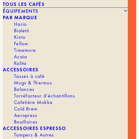
TOUS LES CAFÉS
ÉQUIPEMENTS
PAR MARQUE
Hario
Bialetti
Kinto
Fellow
180,00
€
ONE CUP
Timemore
Acaia
Kalita
MARQUE
Moccamaster
ACCESSOIRES
MACHINE À CAFÉ
Filtre
Tasses à café
Mugs & Thermos
Balances
Torréfacteur d’échantillons
Cafetière Mokka
Cold Brew
Aeropress
Bouilloires
ACCESSOIRES ESPRESSO
Tampers & Autres