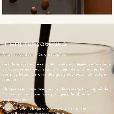
LE MEILLEUR SOURCING
À la source des cafés d’exception
Ces dernières années, nous avons eu l’immense privilège
de voyager aux quatre coins du monde à la recherche
des plus beaux terroirs, des goûts nouveaux, de texture
inédites.
Chaque rencontre avec les producteurs est un rappel de
l’urgence d’agir pour des pratiques durables et
responsables.
Et ce nouveau chapitre est porté sur la quête
d’excellence qui dépasse le goût.