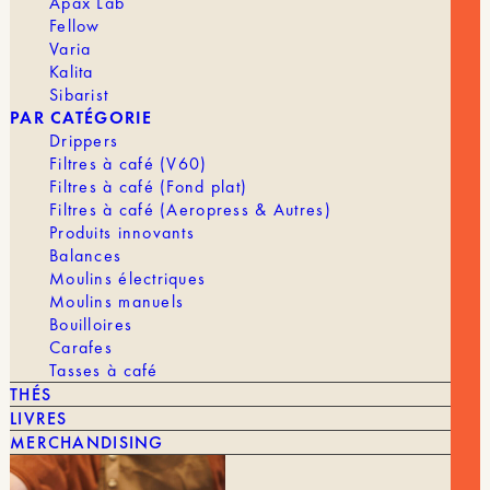
Apax Lab
Fellow
Varia
Kalita
Sibarist
PAR CATÉGORIE
Drippers
Filtres à café (V60)
Filtres à café (Fond plat)
Filtres à café (Aeropress & Autres)
Produits innovants
Assemblage
BLEND 189 [BIO]
Balances
9,90
€
Moulins électriques
Moulins manuels
Bouilloires
Carafes
Tasses à café
ÉQUIPEMENTS
TOUT VOIR
THÉS
LIVRES
MERCHANDISING
DRIPERS & FILTERS