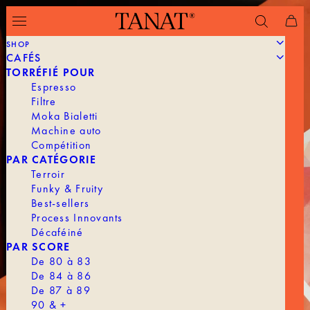
SHOP
CAFÉS
TORRÉFIÉ POUR
Espresso
Filtre
Moka Bialetti
Machine auto
Compétition
PAR CATÉGORIE
Terroir
Funky & Fruity
Best-sellers
Process Innovants
Décaféiné
PAR SCORE
De 80 à 83
De 84 à 86
De 87 à 89
90 & +