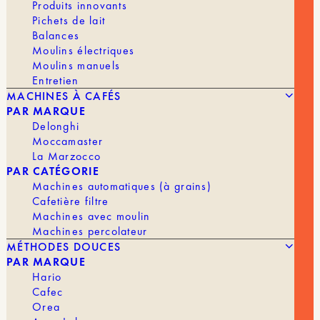
Produits innovants
Pichets de lait
Café de Spécialité
Balances
torréfié avec passion à Paris, en direct des
Moulins électriques
Moulins manuels
producteurs.
Entretien
MACHINES À CAFÉS
PAR MARQUE
Delonghi
CAFÉS
TOUT VOIR
Moccamaster
La Marzocco
PAR CATÉGORIE
Machines automatiques (à grains)
Cafetière filtre
Show filters
Machines avec moulin
Machines percolateur
MÉTHODES DOUCES
PAR MARQUE
Hario
Cafec
Orea