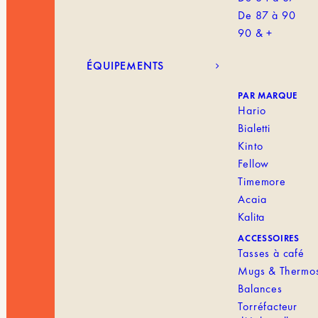
De 87 à 90
90 & +
ÉQUIPEMENTS
PAR MARQUE
Hario
Bialetti
Kinto
Fellow
Timemore
Acaia
Kalita
ACCESSOIRES
Tasses à café
Mugs & Thermo
Balances
Torréfacteur