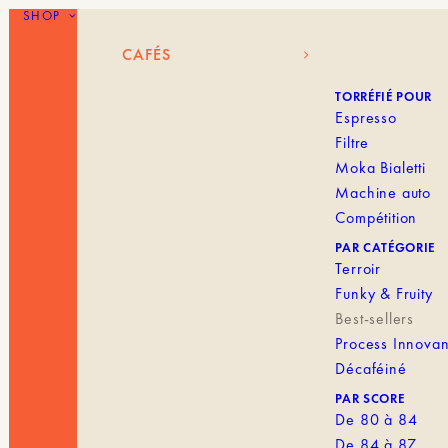
SHOP
CAFÉS
BLANK MENU I
CAFÉS
TORRÉFIÉ POUR
Espresso
Filtre
Moka Bialetti
Machine auto
Compétition
PAR CATÉGORIE
Terroir
Funky & Fruity
Best-sellers
Process Innovan
Décaféiné
PAR SCORE
De 80 à 84
De 84 à 87