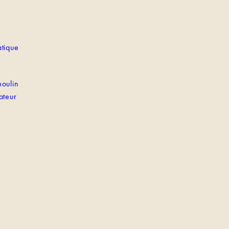
tique
oulin
ateur