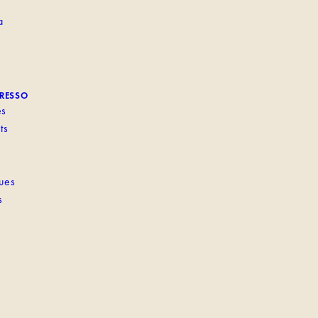
a
PRESSO
es
ts
ques
s