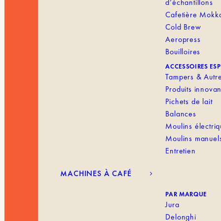
d’échantillons
Cafetière Mokk
Cold Brew
Aeropress
Bouilloires
ACCESSOIRES ES
Tampers & Autr
Produits innovan
Pichets de lait
Balances
Moulins électri
Moulins manuel
Entretien
MACHINES À CAFÉ
PAR MARQUE
Jura
Delonghi