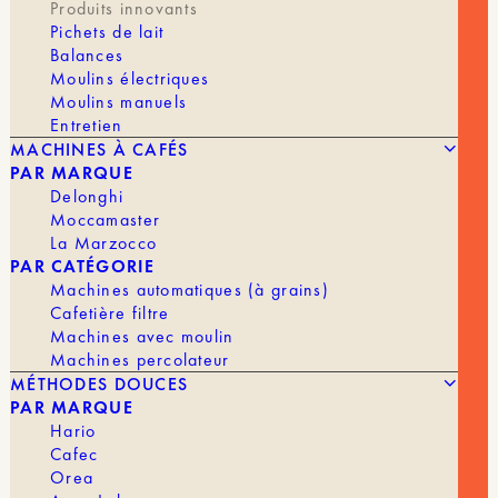
Produits innovants
Formulé à partir d’eau purifiée, d’eau de mer
Pichets de lait
profonde et de minéraux concentrés, il permet de
Balances
recréer rapidement une eau adaptée à la
Moulins électriques
préparation du café, en révélant clarté, équilibre
et précision aromatique.
Moulins manuels
Entretien
Quelques gouttes suffisent pour transformer une
MACHINES À CAFÉS
eau neutre en une base fiable, favorisant une
PAR MARQUE
extraction plus régulière, une meilleure lisibilité
Delonghi
des arômes et une tasse plus expressive. Idéal
Moccamaster
pour le café filtre comme pour l’espresso,
La Marzocco
AQUACODE aide à préserver la douceur, la
PAR CATÉGORIE
structure et la longueur en bouche, tout en limitant
Machines automatiques (à grains)
les variations liées à la qualité de l’eau.
Cafetière filtre
Machines avec moulin
Facile à doser grâce à son flacon compte-gouttes,
Machines percolateur
il s’intègre naturellement dans le workflow barista,
MÉTHODES DOUCES
à la maison comme en coffee shop. Un outil précis
PAR MARQUE
et pratique pour celles et ceux qui souhaitent
reprendre le contrôle de leur eau et tirer le
Hario
meilleur de chaque café.
Cafec
Orea
Mode d’utilisation