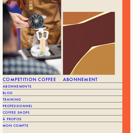
Mineral
Drops
15ml
MARQUE
Aquacode
COMPETITION COFFEE
ABONNEMENT
VOUS POURRIEZ AIMER AUSSI
ABONNEMENTS
BLOG
TRAINING
TOUT VOIR
PROFESSIONNEL
COFFEE SHOPS
À PROPOS
MON COMPTE