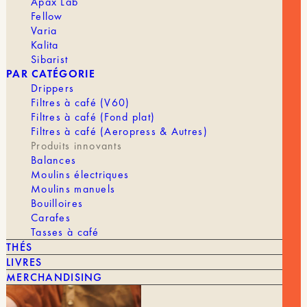
Apax Lab
Fellow
Ajouter 5 gouttes (0,2 g) d’AQUACODE® dans
Varia
500 ml d’eau pure, puis mélanger pendant 15
Kalita
secondes
.
Sibarist
PAR CATÉGORIE
Informations complémentaires
Drippers
Filtres à café (V60)
Ce produit étant composé de minéraux naturels, la
Filtres à café (Fond plat)
formation de cristaux ou de dépôts est un
phénomène normal. Il est recommandé d’agiter
Filtres à café (Aeropress & Autres)
après dilution avant consommation.
Produits innovants
Balances
Origine : Taïwan
Moulins électriques
Contenance : 15 ml
Moulins manuels
Format : Flacon compte-gouttes
Bouilloires
Best Before : 19 Janvier 2029
Carafes
Tasses à café
En stock
THÉS
LIVRES
quantité
MERCHANDISING
de
Aquacode
AJOUTER AU PANIER | 32,90 €
-