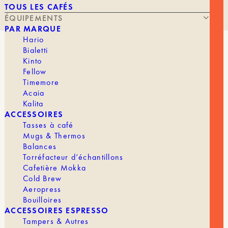
TOUS LES CAFÉS
ÉQUIPEMENTS
PAR MARQUE
Hario
Bialetti
AQUACODE – MINERAL DROPS
Kinto
15ML
Fellow
Timemore
Acaia
Kalita
ACCESSOIRES
Tasses à café
Mugs & Thermos
Balances
32,90
€
Torréfacteur d’échantillons
Cafetière Mokka
Cold Brew
Aeropress
Bouilloires
Pensé pour les baristas et amateurs exigeants,
ACCESSOIRES ESPRESSO
AQUACODE est un concentré minéral en gouttes
Tampers & Autres
conçu pour ajuster et stabiliser l’eau d’extraction.