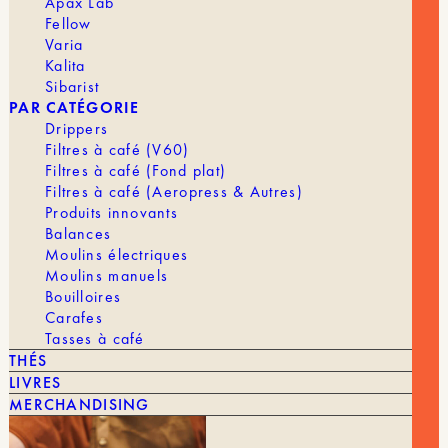
Apax Lab
Fellow
Varia
Kalita
Sibarist
PAR CATÉGORIE
Drippers
Filtres à café (V60)
Filtres à café (Fond plat)
Filtres à café (Aeropress & Autres)
Produits innovants
Balances
Moulins électriques
Moulins manuels
Bouilloires
Carafes
Tasses à café
7,00
€
DÉTARTRANT 125 ML (X2)
THÉS
LIVRES
MARQUE
Durgol
MERCHANDISING