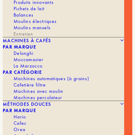
Produits innovants
Pichets de lait
Balances
Moulins électriques
Moulins manuels
Entretien
MACHINES À CAFÉS
PAR MARQUE
Delonghi
Moccamaster
La Marzocco
PAR CATÉGORIE
Machines automatiques (à grains)
BROSSETTE NETTOYAGE MACHINE ESPRESSO
4,50
€
Cafetière filtre
[NOIRE]
Machines avec moulin
Machines percolateur
MÉTHODES DOUCES
PAR MARQUE
Hario
Cafec
Orea