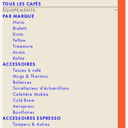
TOUS LES CAFÉS
ÉQUIPEMENTS
PAR MARQUE
Hario
Bialetti
Kinto
Fellow
9,90
€
BROSSE POUR MOULIN COMANDANTE
Timemore
Acaia
Kalita
MARQUE
Comandante
ACCESSOIRES
Tasses à café
Mugs & Thermos
Balances
Torréfacteur d’échantillons
Cafetière Mokka
Cold Brew
Aeropress
Bouilloires
ACCESSOIRES ESPRESSO
Tampers & Autres