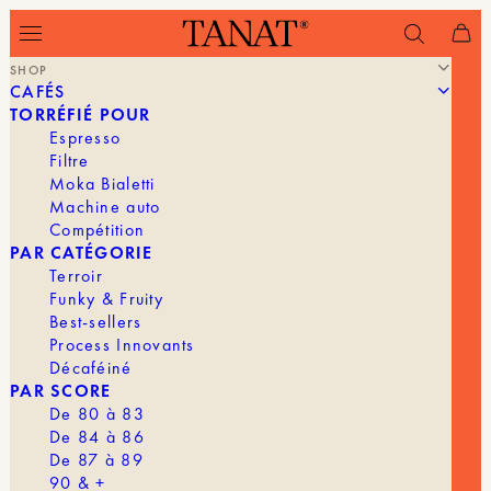
SHOP
CAFÉS
Filtrer
TASSES À CAFÉ
TAMPERS & AUTRES
BALANCES
TORRÉFIÉ POUR
Espresso
Filtre
Moka Bialetti
Machine auto
Compétition
PAR CATÉGORIE
Terroir
Funky & Fruity
Best-sellers
Process Innovants
Décaféiné
PAR SCORE
De 80 à 83
De 84 à 86
De 87 à 89
90 & +