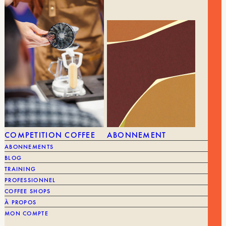
était :
est :
MARQUE
Cafec
22,80 €.
5,40 €.
DRIPPER
1 à 2 tasses
COMPETITION COFFEE
ABONNEMENT
ABONNEMENTS
BLOG
TRAINING
PROFESSIONNEL
COFFEE SHOPS
À PROPOS
MON COMPTE