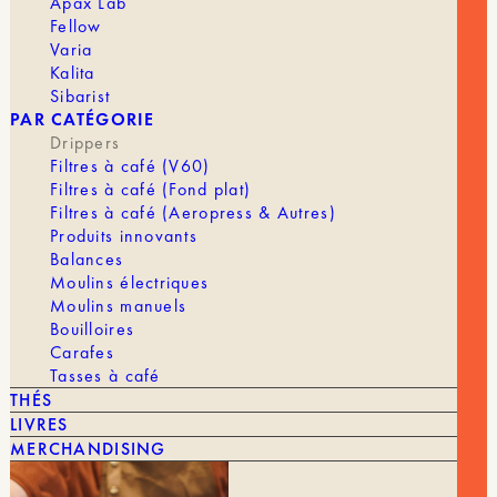
Apax Lab
Fellow
Varia
Kalita
Sibarist
PAR CATÉGORIE
Drippers
Filtres à café (V60)
Filtres à café (Fond plat)
Filtres à café (Aeropress & Autres)
Produits innovants
Balances
Moulins électriques
Moulins manuels
Bouilloires
Carafes
Tasses à café
THÉS
LIVRES
Le
Le
22,80
€
5,40
€
ARITA FLOWER DRIPPER – 1-2 TASSES
MERCHANDISING
prix
prix
initial
actuel