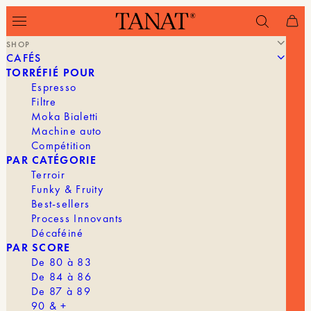
SHOP
CAFÉS
Filtrer
 À CAFÉ (V60)
FILTRES À CAFÉ (FOND PLAT)
CARAF
TORRÉFIÉ POUR
Espresso
Filtre
Moka Bialetti
Machine auto
Compétition
PAR CATÉGORIE
Terroir
Funky & Fruity
Best-sellers
Process Innovants
Décaféiné
PAR SCORE
De 80 à 83
De 84 à 86
De 87 à 89
90 & +