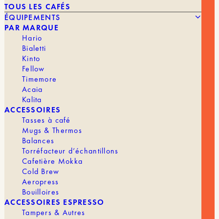
TOUS LES CAFÉS
ÉQUIPEMENTS
PAR MARQUE
Hario
Bialetti
Kinto
Fellow
25,90
€
FRENCH PRESS SIGNATURE
Timemore
Acaia
Kalita
MARQUE
Bialetti
ACCESSOIRES
Tasses à café
Mugs & Thermos
Balances
Torréfacteur d’échantillons
Cafetière Mokka
Cold Brew
Aeropress
Bouilloires
ACCESSOIRES ESPRESSO
Tampers & Autres