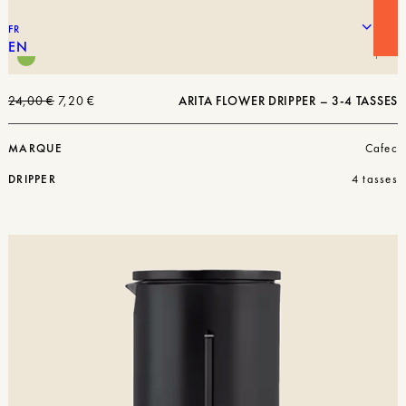
FR
EN
Le
Le
24,00
€
7,20
€
ARITA FLOWER DRIPPER – 3-4 TASSES
prix
prix
initial
actuel
était :
est :
MARQUE
Cafec
24,00 €.
7,20 €.
DRIPPER
4 tasses