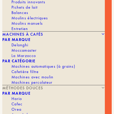
Produits innovants
Pichets de lait
Balances
Moulins électriques
Moulins manuels
Entretien
MACHINES À CAFÉS
PAR MARQUE
Delonghi
Moccamaster
La Marzocco
PAR CATÉGORIE
Machines automatiques (à grains)
15,60
€
ARITA DEEP DRIPPER PRO
Cafetière filtre
Machines avec moulin
Machines percolateur
MARQUE
Cafec
MÉTHODES DOUCES
PAR MARQUE
Hario
Cafec
Orea