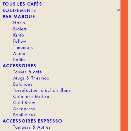
TOUS LES CAFÉS
ÉQUIPEMENTS
NOTRE HISTOIRE
PAR MARQUE
LA TORRÉFACTION
Hario
TRAVAILLER CHEZ TANAT
Bialetti
Kinto
ACCÈS PROFESSIONNELS
Fellow
Timemore
Acaia
Kalita
ACCESSOIRES
Tasses à café
Mugs & Thermos
LIVRAISON & RETOURS
Balances
MENTIONS LÉGALES
Torréfacteur d’échantillons
CGV
Cafetière Mokka
CONTACT
Cold Brew
Aeropress
Bouilloires
ACCESSOIRES ESPRESSO
Tampers & Autres
VAYGA SAS -189 RUE D’AUBERVILLIERS, 75018 PARIS, FRANCE