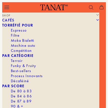
SHOP
CAFÉS
TORRÉFIÉ POUR
1/5. COMMENT PRÉPAREZ-VOUS VOTRE CAFÉ ?
Espresso
Filtre
Moka Bialetti
En filtre
En espresso
Machine auto
Compétition
PAR CATÉGORIE
Terroir
Funky & Fruity
Best-sellers
Process Innovants
Décaféiné
PAR SCORE
De 80 à 83
De 84 à 86
De 87 à 89
90 & +