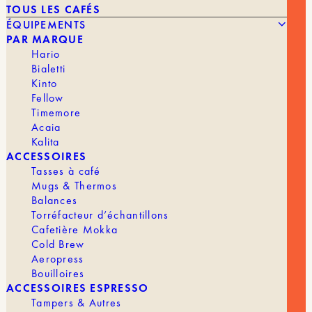
TOUS LES CAFÉS
ÉQUIPEMENTS
PAR MARQUE
Hario
Bialetti
Kinto
Fellow
Le
Le
29,90
€
14,60
€
BREW CORK S – KAWA
Timemore
prix
prix
Acaia
initial
actuel
était :
est :
Kalita
MARQUE
KeepCup
29,90 €.
14,60 €.
ACCESSOIRES
TASSE
Filtre & Espresso
Tasses à café
Mugs & Thermos
Balances
Torréfacteur d’échantillons
Cafetière Mokka
ÉQUIPEMENTS
TOUS LES ÉQUIPEMENTS
Cold Brew
Aeropress
Bouilloires
ACCESSOIRES ESPRESSO
Tampers & Autres
MOULINS