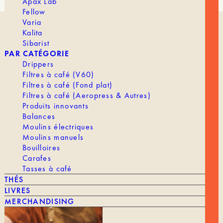
Apax Lab
Fellow
Varia
Kalita
NOTRE HISTOIRE
Sibarist
LA TORRÉFACTION
PAR CATÉGORIE
TRAVAILLER CHEZ TANAT
Drippers
ACCÈS PROFESSIONNELS
Filtres à café (V60)
Filtres à café (Fond plat)
Filtres à café (Aeropress & Autres)
Produits innovants
Balances
Moulins électriques
Moulins manuels
LIVRAISON & RETOURS
Bouilloires
Carafes
MENTIONS LÉGALES
Tasses à café
CGV
THÉS
CONTACT
LIVRES
MERCHANDISING