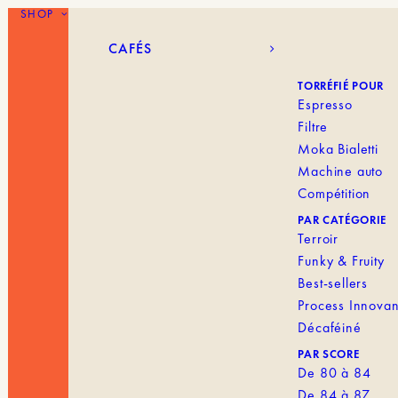
SHOP
CAFÉS
BLANK MENU I
CAFÉS
TORRÉFIÉ POUR
Espresso
Filtre
Moka Bialetti
Machine auto
Compétition
PAR CATÉGORIE
Terroir
Funky & Fruity
Best-sellers
Process Innovan
Décaféiné
PAR SCORE
De 80 à 84
De 84 à 87