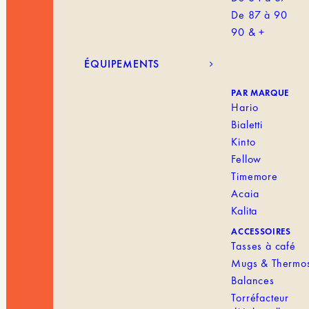
De 87 à 90
90 & +
ÉQUIPEMENTS
PAR MARQUE
Hario
Bialetti
Kinto
Fellow
Timemore
Acaia
Kalita
ACCESSOIRES
Tasses à café
Mugs & Thermo
Balances
Torréfacteur