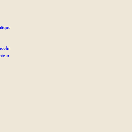
tique
oulin
ateur