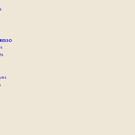
a
PRESSO
es
ts
ques
s