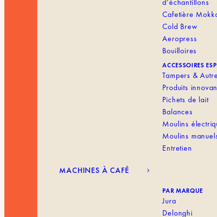
d’échantillons
Cafetière Mokk
Cold Brew
Aeropress
Bouilloires
ACCESSOIRES ES
Tampers & Autr
Produits innovan
Pichets de lait
Balances
Moulins électri
Moulins manuel
Entretien
MACHINES À CAFÉ
PAR MARQUE
Jura
Delonghi