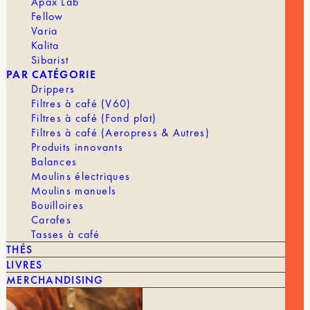
Apax Lab
Fellow
Varia
Kalita
Sibarist
PAR CATÉGORIE
Drippers
Filtres à café (V60)
NOTES DE
Filtres à café (Fond plat)
DÉGUSTATIONS
Chocolat Noir
Filtres à café (Aeropress & Autres)
Produits innovants
Balances
Moulins électriques
ACIDITÉ
TORRÉFACTION
Moulins manuels
Faible
Intense
Bouilloires
Carafes
Tasses à café
CORPS
Liquoreux
THÉS
LIVRES
MERCHANDISING