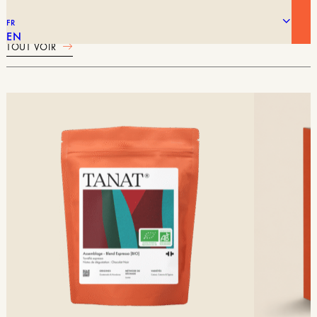
VOUS POURRIEZ AIMER AUSSI
FR
EN
TOUT VOIR