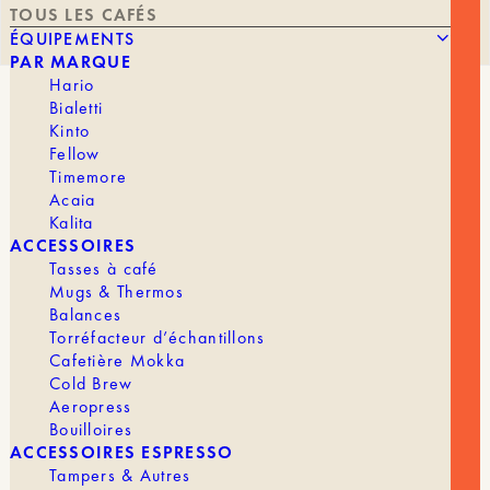
TOUS LES CAFÉS
ÉQUIPEMENTS
PAR MARQUE
Hario
Bialetti
ROSA BLEND [BIO]
Kinto
Fellow
Assemblage
Timemore
Acaia
Kalita
Note de dégustation :
Chocolat Noir
ACCESSOIRES
Tasses à café
Un café pour les amateurs d’espresso italiens, cet
assemblage d’arabicas composé avec un robusta
Mugs & Thermos
révèle des notes intenses de chocolat noir. Un
Balances
café avec du corps et une torréfaction idéale pour
Torréfacteur d’échantillons
une machine auto ou une moka bialetti.
Cafetière Mokka
Cold Brew
POIDS
MOUTURE
Aeropress
Bouilloires
ACCESSOIRES ESPRESSO
Tampers & Autres