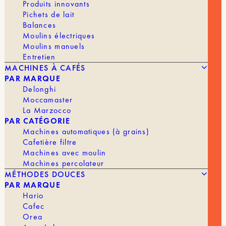
✕
Produits innovants
Pichets de lait
JE M'ABONNE ET ÉCONOMISE 10%
Balances
Moulins électriques
En stock
Moulins manuels
Entretien
quantité
AJOUTER AU PANIER | 9,90 €
MACHINES À CAFÉS
de
PAR MARQUE
Rosa
Delonghi
Blend
[Bio]
Moccamaster
La Marzocco
VARIÉTÉ
Arabicas, Robusta
PAR CATÉGORIE
Machines automatiques (à grains)
PROCESS
Lavé, Naturel
Cafetière filtre
Machines avec moulin
PAYS
Guatemala, Honduras, Inde, Salvador
Machines percolateur
MÉTHODES DOUCES
SCORE
81
PAR MARQUE
Hario
TORRÉFACTION
Espresso, Machine auto
Cafec
Orea