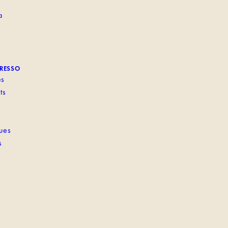
a
PRESSO
es
ts
ques
s