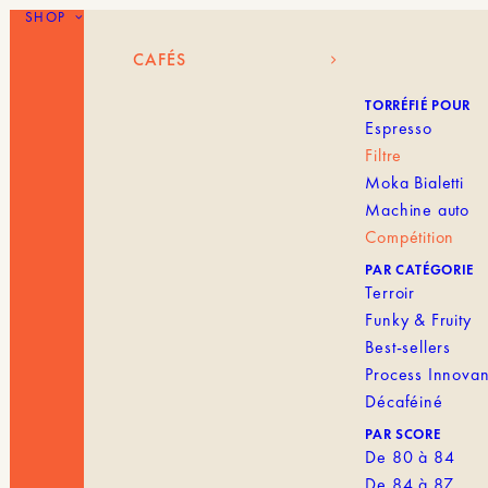
SHOP
CAFÉS
BLANK MENU I
CAFÉS
TORRÉFIÉ POUR
Espresso
Filtre
Moka Bialetti
Machine auto
Compétition
PAR CATÉGORIE
Terroir
Funky & Fruity
Best-sellers
Process Innovan
Décaféiné
PAR SCORE
De 80 à 84
De 84 à 87