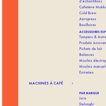
d’échantillons
Cafetière Mokk
Cold Brew
Aeropress
Bouilloires
ACCESSOIRES ES
Tampers & Autr
Produits innovan
Pichets de lait
Balances
Moulins électri
Moulins manuel
Entretien
MACHINES À CAFÉ
PAR MARQUE
Jura
Delonghi