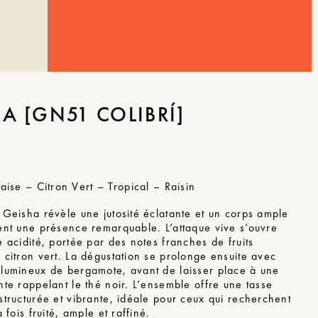
A [GN51 COLIBRÍ]
raise – Citron Vert – Tropical – Raisin
 Geisha révèle une jutosité éclatante et un corps ample
ent une présence remarquable. L’attaque vive s’ouvre
e acidité, portée par des notes franches de fruits
 citron vert. La dégustation se prolonge ensuite avec
 lumineux de bergamote, avant de laisser place à une
nte rappelant le thé noir. L’ensemble offre une tasse
structurée et vibrante, idéale pour ceux qui recherchent
a fois fruité, ample et raffiné.