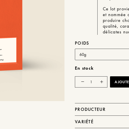
Ce lot provi
et nommée d’
produire ch
qualité, car
délicates nu
POIDS
En stock
quantité
AJOUTER
de
Finca
Sophia
[GN51
Colibrí]
PRODUCTEUR
VARIÉTÉ