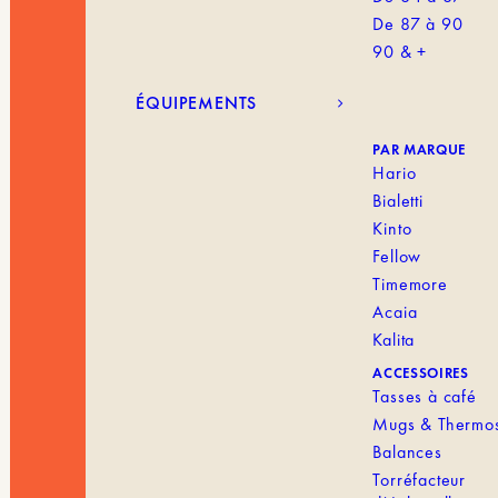
De 87 à 90
90 & +
ÉQUIPEMENTS
PAR MARQUE
Hario
Bialetti
Kinto
Fellow
Timemore
Acaia
Kalita
ACCESSOIRES
Tasses à café
Mugs & Thermo
Balances
Torréfacteur