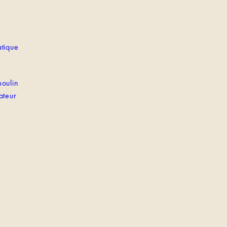
tique
oulin
ateur