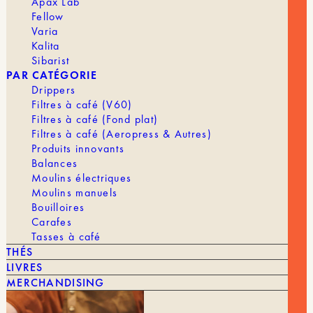
Apax Lab
PROCESS
Naturel
Fellow
Varia
SCORE
88
Kalita
Sibarist
TORRÉFACTION
Filtre
PAR CATÉGORIE
Drippers
Filtres à café (V60)
Filtres à café (Fond plat)
Filtres à café (Aeropress & Autres)
Produits innovants
Balances
Moulins électriques
Moulins manuels
Bouilloires
Carafes
NOTES DE
Cerise Sauvage - Prune
Tasses à café
DÉGUSTATIONS
Rouge - Mûre - Chocolat
THÉS
LIVRES
MERCHANDISING
ACIDITÉ
TORRÉFACTION
Moyenne
Légère