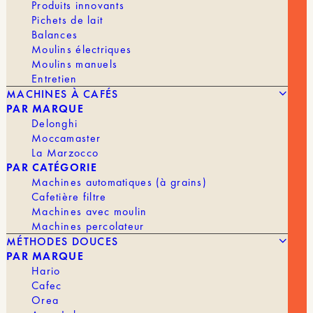
Produits innovants
longue et enveloppante dévoile des nuances de
Pichets de lait
chocolat qui apportent rondeur et équilibre.
Balances
Moulins électriques
Le corps est crémeux, la longueur en bouche
Moulins manuels
persistante. Un café à la signature typique de
Entretien
Granja La Esperanza
MACHINES À CAFÉS
POIDS
MOUTURE
PAR MARQUE
Delonghi
Moccamaster
La Marzocco
PAR CATÉGORIE
En stock
Machines automatiques (à grains)
quantité
Cafetière filtre
AJOUTER AU PANIER | 18,90 €
de
Machines avec moulin
CGLE
Machines percolateur
Potosi
MÉTHODES DOUCES
[Sidra
PAR MARQUE
Cafe Granja La Esperanza, Rigoberto
Natural]
PRODUCTEUR
Hario
Herrera
Cafec
VARIÉTÉ
Sidra
Orea