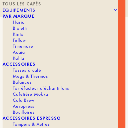
TOUS LES CAFÉS
ÉQUIPEMENTS
PAR MARQUE
Hario
Bialetti
CGLE POTOSI [SIDRA NATURAL]
Kinto
Fellow
Colombie
Timemore
Acaia
Kalita
Note de
Cerise Sauvage - Prune Rouge - Mûre
ACCESSOIRES
dégustation :
- Chocolat
Tasses à café
Cultivé sur la ferme Potosí de Granja La
Mugs & Thermos
Esperanza, ce Sidra naturel offre une tasse
Balances
intensément fruitée.
Torréfacteur d’échantillons
Cafetière Mokka
L’attaque présente une acidité vineuse et
Cold Brew
structurée, soutenue par une belle sucrosité qui
Aeropress
équilibre parfaitement l’ensemble. La cerise
Bouilloires
sauvage apporte une vivacité juteuse, suivie par la
ACCESSOIRES ESPRESSO
prune rouge et la mûre, qui enrichissent la bouche
Tampers & Autres
d’une profondeur fruitée remarquable. La finale