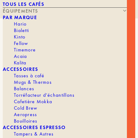
TOUS LES CAFÉS
ÉQUIPEMENTS
PAR MARQUE
Hario
Bialetti
FILTRES TRADITIONNELS
Kinto
Fellow
Timemore
Acaia
Kalita
À PARTIR DE
3,75
€
ACCESSOIRES
Tasses à café
Mugs & Thermos
Balances
Vous souhaitez faire de votre dégustation maison
Torréfacteur d’échantillons
une expérience unique ?
Les filtres
Cafec
sont
Cafetière Mokka
faits pour vous.
Cold Brew
Aeropress
Description
Bouilloires
ACCESSOIRES ESPRESSO
Ce pack contient 100 filtres traditionnels et
Tampers & Autres
coniques dont le papier a été blanchi pour