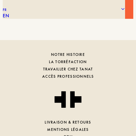
DRIPPER
1 à 2 tasses, 4 tasses
FR
FILTRE
1 à 2 tasses, 4 tasses
EN
NOTRE HISTOIRE
LA TORRÉFACTION
TRAVAILLER CHEZ TANAT
ACCÈS PROFESSIONNELS
LIVRAISON & RETOURS
MENTIONS LÉGALES