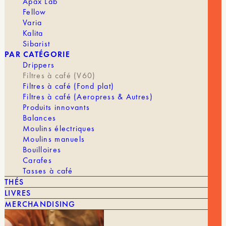
Apax Lab
Filtres
Traditionnels
Fellow
Varia
Kalita
MARQUE
Cafec
Sibarist
PAR CATÉGORIE
FILTRE
1 à 2 tasses, 4 tasses
Drippers
Filtres à café (V60)
Filtres à café (Fond plat)
Filtres à café (Aeropress & Autres)
Produits innovants
Balances
Moulins électriques
Moulins manuels
Bouilloires
Carafes
VOUS POURRIEZ AIMER AUSSI
Tasses à café
THÉS
TOUT VOIR
LIVRES
MERCHANDISING