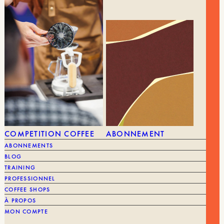
COMPETITION COFFEE
ABONNEMENT
ABONNEMENTS
BLOG
TRAINING
PROFESSIONNEL
Le pri
12,30
€
STARTER KIT SLOW COFFEE
22,00
€
18,7
COFFEE SHOPS
À PROPOS
MARQUE
Cafec
MARQUE
MON COMPTE