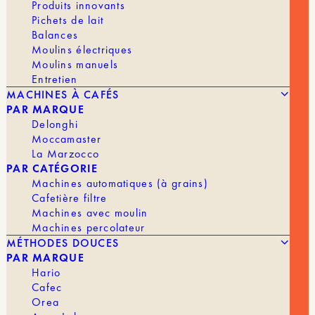
Produits innovants
éliminer les goûts parasites.
Pichets de lait
Balances
Ils ont été conçus pour être utilisés de pair avec
Moulins électriques
les
drippers
coniques de
Cafec
et pour une
quantité de 4 tasses.
Moulins manuels
Entretien
Caractéristiques
MACHINES À CAFÉS
PAR MARQUE
Chaque filtre est à usage unique !
Pour les utiliser,
Delonghi
il suffit de les rincer et de les insérer dans
Moccamaster
votre
dripper
puis d’ajouter votre café moulu avant
La Marzocco
d’y verser l’eau chaude
(plus de conseils
PAR CATÉGORIE
d’utilisation sont présents sur l’emballage)
.
Machines automatiques (à grains)
Cafetière filtre
FILTRE
Machines avec moulin
Machines percolateur
MÉTHODES DOUCES
PAR MARQUE
En stock
Hario
Cafec
quantité
AJOUTER AU PANIER | 3,75 €
Orea
de