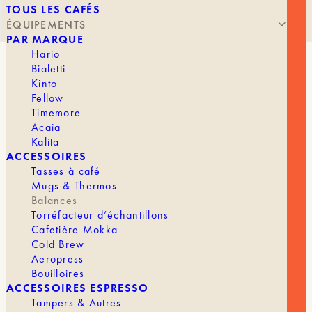
TOUS LES CAFÉS
ÉQUIPEMENTS
PAR MARQUE
Hario
Bialetti
BALANCE PEARL
Kinto
Fellow
Timemore
Acaia
Kalita
ACCESSOIRES
Tasses à café
Mugs & Thermos
Balances
Torréfacteur d’échantillons
Cafetière Mokka
189,00
€
Cold Brew
Aeropress
Bouilloires
ACCESSOIRES ESPRESSO
ACAIA Pearl – L’équilibre parfait entre design et
Tampers & Autres