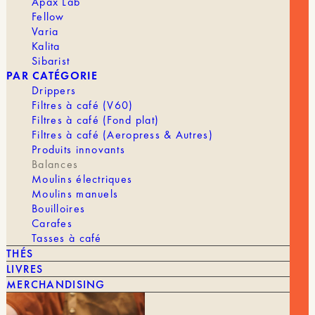
Apax Lab
Fellow
Caractéristiques
Varia
Affichage : LED
Kalita
Alimentation : Batterie rechargeable (USB-C)
Sibarist
Précision : 0,1 g
PAR CATÉGORIE
Calcul de verse en temps réel
Drippers
Chronomètre intégré
Filtres à café (V60)
Filtres à café (Fond plat)
COLORIS
Filtres à café (Aeropress & Autres)
Produits innovants
Balances
Moulins électriques
En stock
Moulins manuels
Bouilloires
quantité
Carafes
AJOUTER AU PANIER | 189,00 €
de
Tasses à café
Balance
THÉS
Pearl
LIVRES
MERCHANDISING
MARQUE
Acaia