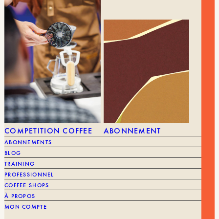
BALANCE
Filtre
COLORIS
White, Pitch Black, Classic Black
VOUS POURRIEZ AIMER AUSSI
COMPETITION COFFEE
ABONNEMENT
ABONNEMENTS
TOUT VOIR
BLOG
TRAINING
PROFESSIONNEL
COFFEE SHOPS
À PROPOS
MON COMPTE