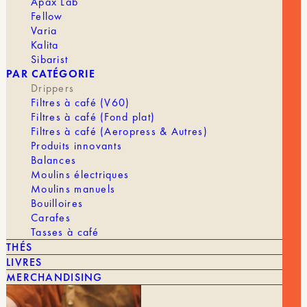
Apax Lab
En stock
Fellow
Varia
quantité
Kalita
AJOUTER AU PANIER | 11,00 €
de
Sibarist
Tritan
PAR CATÉGORIE
Flower
Drippers
Dripper
Filtres à café (V60)
-
MARQUE
Cafec
Filtres à café (Fond plat)
3-
Filtres à café (Aeropress & Autres)
4
DRIPPER
4 tasses
Produits innovants
Tasses
Balances
COULEUR
Clear Black, Clear Brown, Rouge, Transparent
Moulins électriques
Moulins manuels
Bouilloires
Carafes
Tasses à café
THÉS
LIVRES
MERCHANDISING