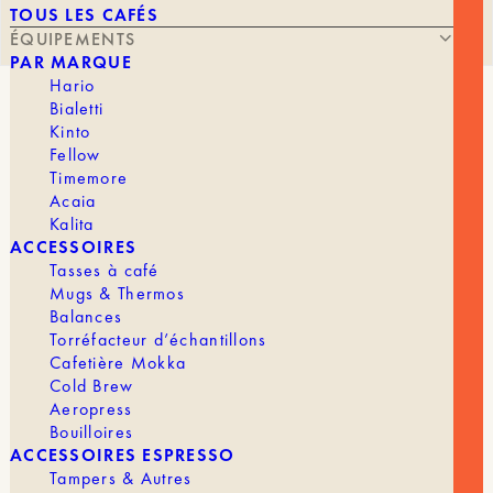
TOUS LES CAFÉS
ÉQUIPEMENTS
PAR MARQUE
Hario
Bialetti
TRITAN FLOWER DRIPPER – 3-4
Kinto
TASSES
Fellow
Timemore
Acaia
Kalita
ACCESSOIRES
À PARTIR DE
11,00
€
Tasses à café
Mugs & Thermos
Balances
Torréfacteur d’échantillons
Cafetière Mokka
Le Tritan Flower est un dripper haut de gamme
Cold Brew
conçu pour offrir une extraction douce, équilibrée
Aeropress
et parfaitement maîtrisée.
Bouilloires
Sa forme en fleur, signature de la marque
ACCESSOIRES ESPRESSO
japonaise CAFEC, favorise un écoulement fluide et
Tampers & Autres