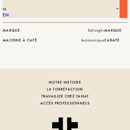
FR
EN
499,00
€
DINAMICA FEB 3515.B
16,00
€
MARQUE
Delonghi
MARQUE
MACHINE À CAFÉ
Automatique
CARAFE
NOTRE HISTOIRE
LA TORRÉFACTION
TRAVAILLER CHEZ TANAT
ACCÈS PROFESSIONNELS