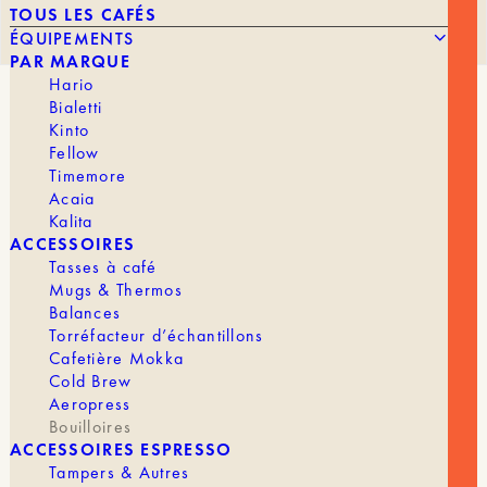
TOUS LES CAFÉS
ÉQUIPEMENTS
PAR MARQUE
Hario
Bialetti
TIMEMORE – BOUILLOIRE
Kinto
ÉLECTRIQUE FISH PRO X
Fellow
Timemore
Acaia
Kalita
ACCESSOIRES
169,00
€
Tasses à café
Mugs & Thermos
Balances
Torréfacteur d’échantillons
POUR DROITIER
Cafetière Mokka
Cold Brew
Conçue spécifiquement pour les amateurs de Slow
Aeropress
Coffee, la bouilloire électrique Fish Pro X redéfinit
Bouilloires
l’art de l’extraction.
ACCESSOIRES ESPRESSO
Tampers & Autres
Alliant une ergonomie pensée pour le geste