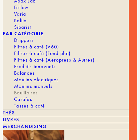
Apax Lab
à vide
Fellow
Puissance : 1200–1350w
Capacité 900 ml
Varia
Kalita
En stock
Sibarist
PAR CATÉGORIE
quantité
Drippers
de
Filtres à café (V60)
Timemore
Filtres à café (Fond plat)
AJOUTER AU PANIER | 169,00 €
-
Filtres à café (Aeropress & Autres)
Bouilloire
Produits innovants
électrique
Balances
Fish
Moulins électriques
Pro
MARQUE
Timemore
Moulins manuels
X
Bouilloires
Carafes
Tasses à café
THÉS
LIVRES
MERCHANDISING