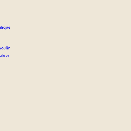
tique
oulin
ateur