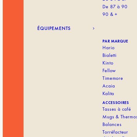
De 87 à 90
90 & +
ÉQUIPEMENTS
PAR MARQUE
Hario
Bialetti
Kinto
Fellow
Timemore
Acaia
Kalita
ACCESSOIRES
Tasses à café
Mugs & Thermo
Balances
Torréfacteur