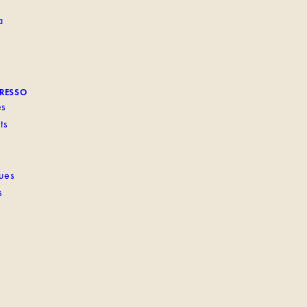
a
PRESSO
es
ts
ques
s