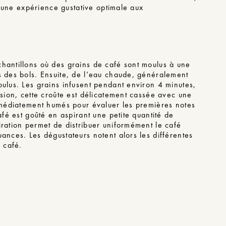
ir une expérience gustative optimale aux
hantillons où des grains de café sont moulus à une
 des bols. Ensuite, de l’
eau chaude
, généralement
oulus. Les grains infusent pendant environ 4 minutes,
usion, cette croûte est délicatement cassée avec une
immédiatement humés pour évaluer les premières notes
afé est goûté en aspirant une petite quantité de
iration permet de distribuer uniformément le café
ances. Les dégustateurs notent alors les différentes
u café.