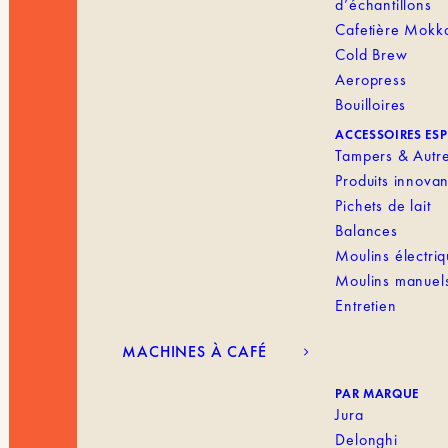
d’échantillons
Cafetière Mokk
Cold Brew
Aeropress
Bouilloires
ACCESSOIRES ES
Tampers & Autr
Produits innovan
Pichets de lait
Balances
Moulins électri
Moulins manuel
Entretien
MACHINES À CAFÉ
PAR MARQUE
Jura
Delonghi