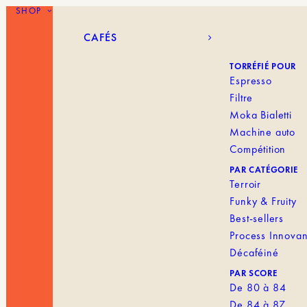
SHOP
CAFÉS
BLANK MENU I
CAFÉS
TORRÉFIÉ POUR
Espresso
Filtre
Moka Bialetti
Machine auto
Compétition
PAR CATÉGORIE
Terroir
Funky & Fruity
Best-sellers
Process Innovan
Décaféiné
PAR SCORE
De 80 à 84
De 84 à 87