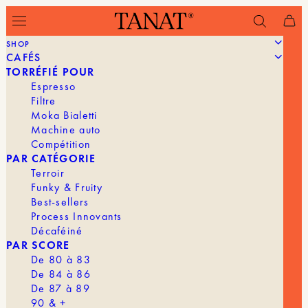
SHOP
CAFÉS
TORRÉFIÉ POUR
LE GUIDE ULTIME DU CAFÉ
Espresso
DÉCAFÉINÉ : TOUT SAVOIR SUR LE
Filtre
PROCESSUS ET LES MEILLEURES
Moka Bialetti
VARIÉTÉS
Machine auto
Compétition
PAR CATÉGORIE
Terroir
Funky & Fruity
Best-sellers
Process Innovants
Décaféiné
PAR SCORE
De 80 à 83
De 84 à 86
De 87 à 89
90 & +