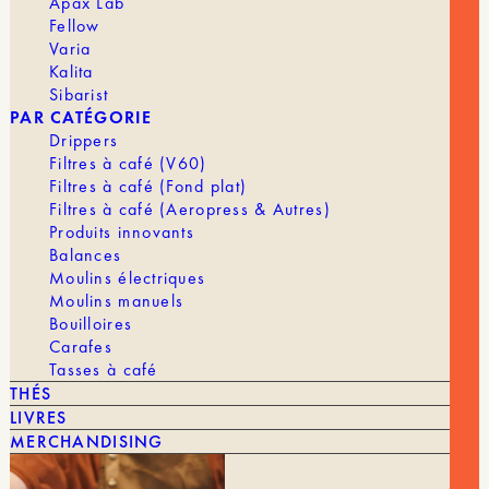
Apax Lab
Fellow
Varia
Kalita
Sibarist
PAR CATÉGORIE
Drippers
Filtres à café (V60)
Filtres à café (Fond plat)
Filtres à café (Aeropress & Autres)
Produits innovants
Balances
Moulins électriques
Moulins manuels
Bouilloires
Carafes
Il existe plusieurs techniques pour extraire la caféine tout
Tasses à café
en préservant les arômes naturels des grains. Voici les
THÉS
principales méthodes utilisées dans l’industrie du café de
LIVRES
spécialité :
MERCHANDISING
1. La Décaféination à l’Eau (
Swiss Water