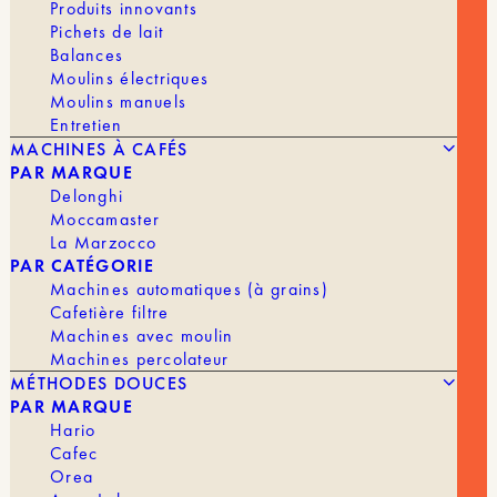
Pourquoi Choisir un Café Décaféiné de
Produits innovants
Spécialité ?
Pichets de lait
Balances
Le café de spécialité décaféiné est sélectionné avec soin
Moulins électriques
pour offrir une expérience sensorielle optimale, même
Moulins manuels
sans caféine. Il est torréfié avec précision pour préserver
Entretien
ses notes aromatiques, ce qui en fait une option de choix
MACHINES À CAFÉS
pour les amateurs exigeants.
PAR MARQUE
Delonghi
Moccamaster
La Marzocco
PAR CATÉGORIE
COMMENT LE CAFÉ EST-IL
Machines automatiques (à grains)
DÉCAFÉINÉ ?
Cafetière filtre
Machines avec moulin
Machines percolateur
MÉTHODES DOUCES
PAR MARQUE
Hario
Cafec
Orea