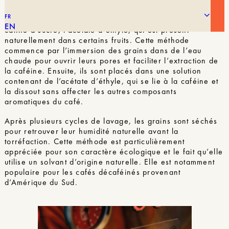
FR
Cette technique utilise un solvant naturel dérivé de la
EN
canne à sucre, l’acétate d’éthyle, qui est présent
naturellement dans certains fruits. Cette méthode
commence par l’immersion des grains dans de l’eau
chaude pour ouvrir leurs pores et faciliter l’extraction de
la caféine. Ensuite, ils sont placés dans une solution
contenant de l’acétate d’éthyle, qui se lie à la caféine et
la dissout sans affecter les autres composants
aromatiques du café.
Après plusieurs cycles de lavage, les grains sont séchés
pour retrouver leur humidité naturelle avant la
torréfaction. Cette méthode est particulièrement
appréciée pour son caractère écologique et le fait qu’elle
utilise un solvant d’origine naturelle. Elle est notamment
populaire pour les cafés décaféinés provenant
d’Amérique du Sud.