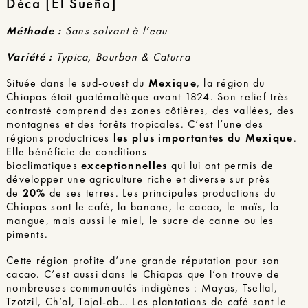
Déca [El Sueño]
Méthode :
Sans solvant à l’eau
Variété :
Typica, Bourbon & Caturra
Située dans le sud-ouest du
Mexique
, la région du
Chiapas était guatémaltèque avant 1824. Son relief très
contrasté comprend des zones côtières, des vallées, des
montagnes et des forêts tropicales. C’est l’une des
régions productrices
les plus importantes du Mexique
.
Elle bénéficie de conditions
bioclimatiques
exceptionnelles
qui lui ont permis de
développer une agriculture riche et diverse sur près
de
20%
de ses terres. Les principales productions du
Chiapas sont le café, la banane, le cacao, le maïs, la
mangue, mais aussi le miel, le sucre de canne ou les
piments.
Cette région profite d’une grande réputation pour son
cacao. C’est aussi dans le Chiapas que l’on trouve de
nombreuses communautés indigènes : Mayas, Tseltal,
Tzotzil, Ch’ol, Tojol-ab… Les plantations de café sont le