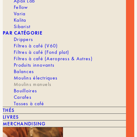
Apax Lab
café
Fellow
-
C40
Varia
Lab
Kalita
Series
Sibarist
Tigershark
PAR CATÉGORIE
Drippers
Filtres à café (V60)
VOUS POURRIEZ AIMER AUSSI
Filtres à café (Fond plat)
Filtres à café (Aeropress & Autres)
TOUT VOIR
Produits innovants
Balances
Moulins électriques
Moulins manuels
Bouilloires
Carafes
Tasses à café
THÉS
LIVRES
MERCHANDISING