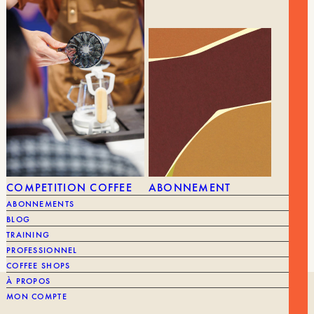
39,90
€
RED CLIX DRIVETRAIN RX35
23,90
€
MARQUE
Comandante
MARQUE
COMPETITION COFFEE
ABONNEMENT
DRIPPER
ABONNEMENTS
BLOG
TRAINING
PROFESSIONNEL
COFFEE SHOPS
À PROPOS
MON COMPTE
NOTRE HISTOIRE