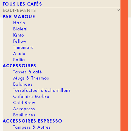
TOUS LES CAFÉS
ÉQUIPEMENTS
PAR MARQUE
Hario
Bialetti
MOULIN À CAFÉ – C40 LAB SERIES
Kinto
TIGERSHARK
Fellow
Timemore
Acaia
Kalita
259,00
€
ACCESSOIRES
Tasses à café
Mugs & Thermos
Balances
Torréfacteur d’échantillons
Avec la LAB Series, Comandante expérimente de
Cafetière Mokka
nouvelles formes de meules afin d’offrir aux
Cold Brew
amateurs la possibilité d’ajuster encore plus
Aeropress
finement leur extraction. Chaque géométrie
Bouilloires
permet de moduler le style de mouture en fonction
ACCESSOIRES ESPRESSO
du type de café, de sa torréfaction ou de la
Tampers & Autres
méthode utilisée.