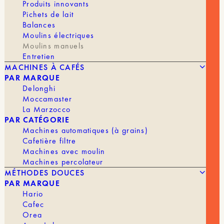
Produits innovants
Le Tigershark
pousse cette recherche encore plus
Pichets de lait
loin en privilégiant la précision et la finesse. Sa
Balances
conception vise une extraction très détaillée,
Moulins électriques
mettant en avant toute la richesse et la subtilité
Moulins manuels
des arômes, un choix idéal pour les cafés filtres
Entretien
aux profils complexes.
MACHINES À CAFÉS
PAR MARQUE
Atouts principaux :
Delonghi
Moccamaster
– Excellente clarté aromatique
La Marzocco
– Extraction fine et nuancée
PAR CATÉGORIE
Machines automatiques (à grains)
– Parfait pour les méthodes filtres et les cafés
Cafetière filtre
délicats
Machines avec moulin
Machines percolateur
En stock
MÉTHODES DOUCES
PAR MARQUE
quantité
Hario
de
Cafec
Moulin
AJOUTER AU PANIER | 259,00 €
Orea
à