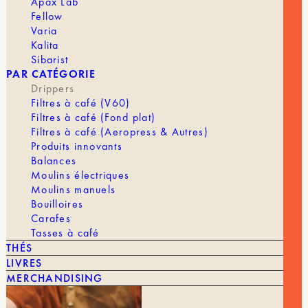
Apax Lab
FLOWER
Fellow
DRIPPER
Varia
OVAL
Kalita
101
MARQUE
Cafec
Sibarist
PAR CATÉGORIE
COULEUR
Clear Black, Transparent
Drippers
Filtres à café (V60)
Filtres à café (Fond plat)
Filtres à café (Aeropress & Autres)
Produits innovants
Balances
Moulins électriques
Moulins manuels
Bouilloires
Carafes
VOUS POURRIEZ AIMER AUSSI
Tasses à café
THÉS
TOUT VOIR
LIVRES
MERCHANDISING