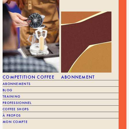
COMPETITION COFFEE
ABONNEMENT
ABONNEMENTS
BLOG
TRAINING
PROFESSIONNEL
Le pri
75,00
€
WILD COFFEE-TREES
47,90
€
20,9
COFFEE SHOPS
À PROPOS
MON COMPTE
Emmanuel Couturon, Nathalie-Eva
MARQUE
Raharimalala, Jean-Jacques Rakotomalala,