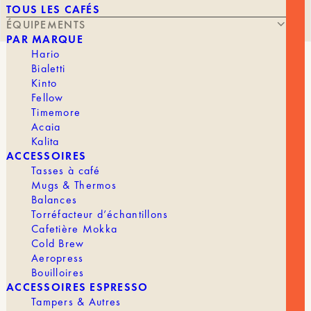
TOUS LES CAFÉS
ÉQUIPEMENTS
PAR MARQUE
Hario
Bialetti
FLOWER DRIPPER OVAL 101
Kinto
Fellow
Timemore
Acaia
Kalita
À PARTIR DE
15,00
€
ACCESSOIRES
Tasses à café
Mugs & Thermos
Balances
Pour 1 à 2 tasse
Torréfacteur d’échantillons
Cafetière Mokka
Le Clear Flower Oval Dripper est une évolution
Cold Brew
raffinée du dripper trapézoïdal classique,
Aeropress
repensée pour offrir une extraction plus précise et
Bouilloires
harmonieuse.
ACCESSOIRES ESPRESSO
Tampers & Autres
Sa forme ovale unique et ses rainures en forme de