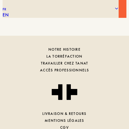
AUTEUR
Serge Hamon, Alexandre De Kochko, Romain
TASSE
Guyot & Paula Hamon
FR
EN
NOTRE HISTOIRE
LA TORRÉFACTION
TRAVAILLER CHEZ TANAT
ACCÈS PROFESSIONNELS
LIVRAISON & RETOURS
MENTIONS LÉGALES
CGV