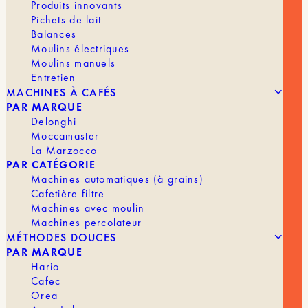
votre dripper et cafetière Kinto SCS.
Produits innovants
Pichets de lait
Pour un meilleur contrôle du procédé et un
Balances
meilleur résultat, utilisez une bouilloire avec bec
Moulins électriques
en col de signe.
Moulins manuels
Entretien
Caractéristiques
MACHINES À CAFÉS
PAR MARQUE
Passe au lave-vaisselle
Delonghi
Moccamaster
FILTRE
La Marzocco
PAR CATÉGORIE
Machines automatiques (à grains)
Cafetière filtre
En stock
Machines avec moulin
Machines percolateur
quantité
AJOUTER AU PANIER | 18,20 €
de
MÉTHODES DOUCES
Filtre
PAR MARQUE
acier
Hario
inoxydable
Cafec
MARQUE
Kinto
Orea