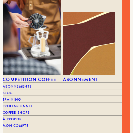
COMPETITION COFFEE
ABONNEMENT
TAMPER DYNAMOMÉTRIQUE IMPULSE
69,00
€
42,00
€
58MM
ABONNEMENTS
BLOG
MARQUE
TRAINING
MARQUE
Timemore
PROFESSIONNEL
ACCESSOIRE
Tamper
COFFEE SHOPS
À PROPOS
MON COMPTE