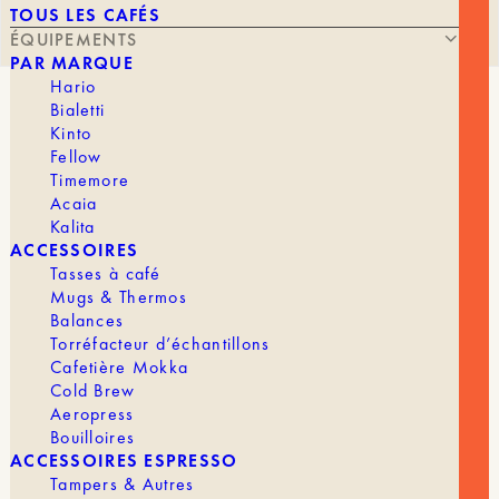
TOUS LES CAFÉS
ÉQUIPEMENTS
PAR MARQUE
Hario
Bialetti
FILTRE ACIER INOXYDABLE
Kinto
Fellow
Timemore
Acaia
À PARTIR DE
15,60
€
Kalita
ACCESSOIRES
Tasses à café
Mugs & Thermos
Balances
Kinto est une marque japonaise qui mise sur le
Torréfacteur d’échantillons
design de leur produits et l’ergonomie afin que
Cafetière Mokka
chaque produits conviennent et soient utiles à un
Cold Brew
maximum de personnes.
Aeropress
Bouilloires
Description
ACCESSOIRES ESPRESSO
Ce filtre en inox est spécialement conçu pour
Tampers & Autres