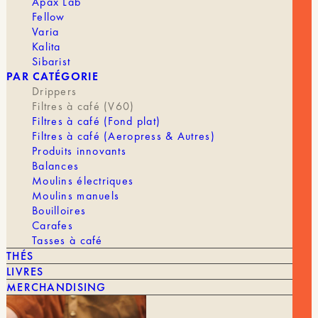
Apax Lab
Fellow
FILTRE
1 à 2 tasses, 4 tasses
Varia
Kalita
Sibarist
PAR CATÉGORIE
Drippers
Filtres à café (V60)
Filtres à café (Fond plat)
Filtres à café (Aeropress & Autres)
Produits innovants
Balances
VOUS POURRIEZ AIMER AUSSI
Moulins électriques
Moulins manuels
TOUT VOIR
Bouilloires
Carafes
Tasses à café
THÉS
LIVRES
MERCHANDISING