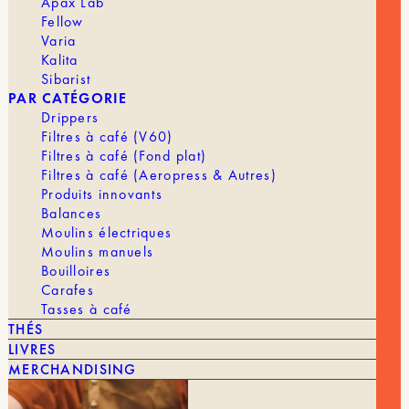
Apax Lab
Fellow
DRIPPER
2 à 4 tasses
Varia
Kalita
Sibarist
PAR CATÉGORIE
Drippers
Filtres à café (V60)
Filtres à café (Fond plat)
Filtres à café (Aeropress & Autres)
Produits innovants
Balances
VOUS POURRIEZ AIMER AUSSI
Moulins électriques
Moulins manuels
Bouilloires
TOUT VOIR
Carafes
Tasses à café
THÉS
LIVRES
MERCHANDISING