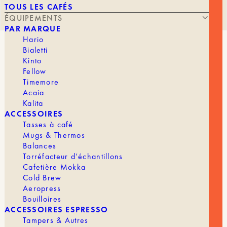
TOUS LES CAFÉS
ÉQUIPEMENTS
PAR MARQUE
Hario
Bialetti
FLOW TRITAN DRIPPER
Kinto
Fellow
Timemore
Acaia
Kalita
62,90
€
ACCESSOIRES
Tasses à café
Mugs & Thermos
Balances
Le Hario Flow Tritan est un dripper à fond plat. Sa
Torréfacteur d’échantillons
colonne centrale aimantée maintient le filtre sans
Cafetière Mokka
colle et garantit une vraie stabilité.
Cold Brew
Aeropress
Son système ouvert sépare la colonne, le corps et
Bouilloires
la base. Le débit reste rapide et régulier, pour une
ACCESSOIRES ESPRESSO
tasse propre et équilibrée. Le corps nervuré limite
Tampers & Autres
le bypass et rend l’extraction plus constante.