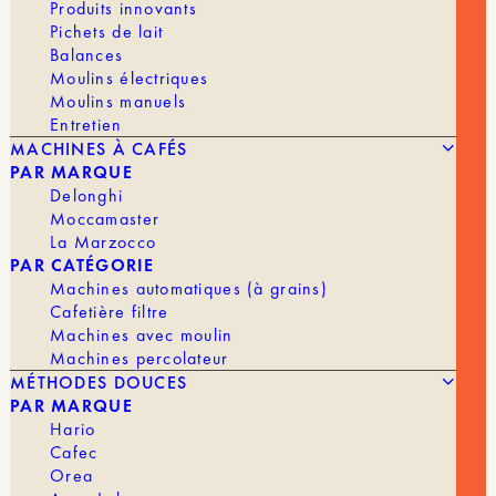
Produits innovants
Pichets de lait
Le Tritan conduit peu la chaleur. Il stabilise donc la
température et réagit vite à vos ajustements.
Balances
Moulins électriques
Trois composants pensés séparément :
Moulins manuels
Entretien
Colonne centrale
: aimants intégrés, sans colle,
MACHINES À CAFÉS
structure renforcée.
PAR MARQUE
Corps
: nervures qui réduisent le bypass et
Delonghi
fiabilisent l’extraction.
Moccamaster
Base
: nervures affinées qui stabilisent le débit et
La Marzocco
solidifient l’ensemble.
PAR CATÉGORIE
Machines automatiques (à grains)
En stock
Cafetière filtre
quantité
Machines avec moulin
de
Machines percolateur
Flow
MÉTHODES DOUCES
AJOUTER AU PANIER | 62,90 €
Tritan
PAR MARQUE
Dripper
Hario
Cafec
Orea
MARQUE
Hario