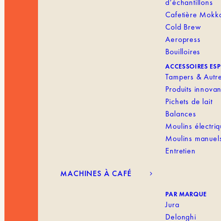
d’échantillons
Cafetière Mokk
Cold Brew
Aeropress
Bouilloires
ACCESSOIRES ES
Tampers & Autr
Produits innovan
Pichets de lait
Balances
Moulins électri
Moulins manuel
Entretien
MACHINES À CAFÉ
PAR MARQUE
Jura
Delonghi