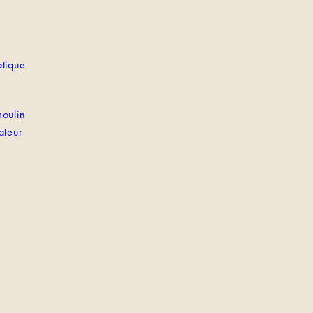
tique
oulin
ateur