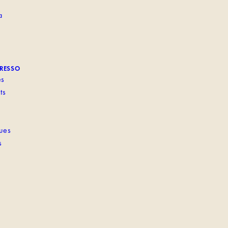
a
PRESSO
es
ts
ques
s