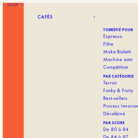
SHOP
CAFÉS
BLANK MENU I
CAFÉS
TORRÉFIÉ POUR
Espresso
Filtre
Moka Bialetti
Machine auto
Compétition
PAR CATÉGORIE
Terroir
Funky & Fruity
Best-sellers
Process Innovan
Décaféiné
PAR SCORE
De 80 à 84
De 84 à 87