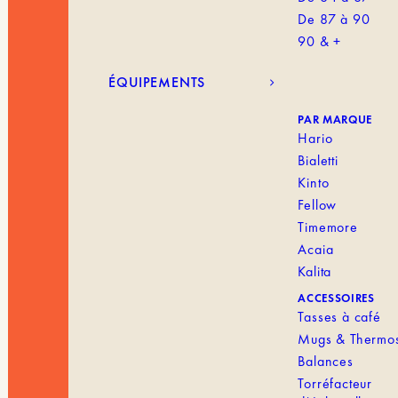
De 87 à 90
90 & +
ÉQUIPEMENTS
PAR MARQUE
Hario
Bialetti
Kinto
Fellow
Timemore
Acaia
Kalita
ACCESSOIRES
Tasses à café
Mugs & Thermo
Balances
Torréfacteur