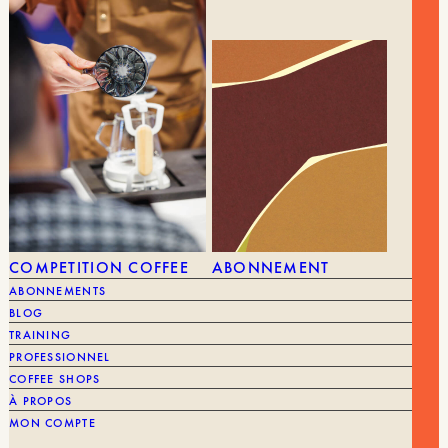
Sense Carafe, compatible avec la Service Jug et
la Service Carafe)
OREA Z1
Rupture de stock
quantité
AJOUTER AU PANIER | 60,00 €
de
Orea
-
COMPETITION COFFEE
ABONNEMENT
Z1
Brewer
ABONNEMENTS
MARQUE
Orea
BLOG
TRAINING
PROFESSIONNEL
COFFEE SHOPS
À PROPOS
MON COMPTE