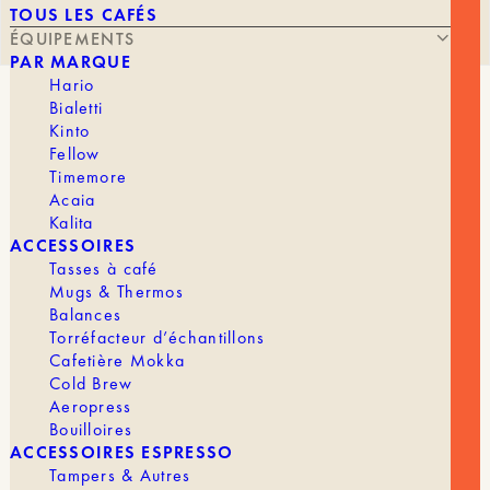
TOUS LES CAFÉS
ÉQUIPEMENTS
PAR MARQUE
Hario
Bialetti
OREA – Z1 BREWER
Kinto
Fellow
Timemore
Acaia
Kalita
ACCESSOIRES
Tasses à café
À PARTIR DE
60,00
€
Mugs & Thermos
Balances
Torréfacteur d’échantillons
Cafetière Mokka
Cold Brew
Le OREA Z1 Brewer est un dripper pensé pour
Aeropress
celles et ceux qui veulent un café filtre précis,
Bouilloires
propre et facile à réussir.
ACCESSOIRES ESPRESSO
Grâce à son concept zero bypass, toute l’eau
Tampers & Autres