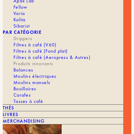
Apax Lab
Fellow
Caractéristiques
Varia
Kalita
Origine : Brewer fabriqué à Taïwan / Filtres
Sibarist
fabriqués en Espagne
PAR CATÉGORIE
Capacité : idéale pour 12 à 18 g de café (200 à
Drippers
300 ml en tasse), utilisable dès 8 g et jusqu’à 20
Filtres à café (V60)
g
Filtres à café (Fond plat)
Nombre de tasses : une portion (1 personne)
Filtres à café (Aeropress & Autres)
Dimensions : format compact, 7,2 cm de hauteur,
Produits innovants
12 cm de diamètre au point le plus large de la
Balances
base, 7,5 cm de diamètre externe au fond
Moulins électriques
Poids : 120 g avec le Melodrip inclus, 110 g sans
le Melodrip
Moulins manuels
Matériaux : plastique Tritan transparent, durable et
Bouilloires
sans BPA, avec paroi isolante épaisse de plus de
Carafes
5 mm
Tasses à café
Guides : accès à une collection de guides en
THÉS
constante évolution, avec deux guides inclus dans
LIVRES
la boîte
MERCHANDISING
Compatibilité carafes : diamètre minimum
d’ouverture de 7,7 cm (non compatible avec la