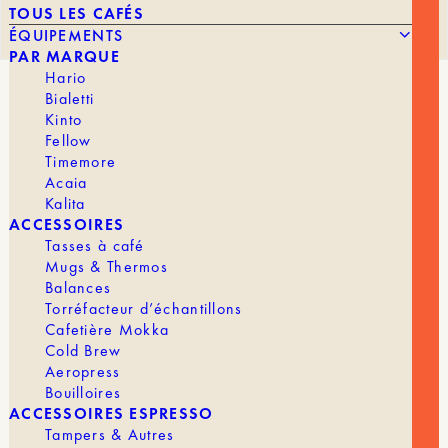
TOUS LES CAFÉS
ÉQUIPEMENTS
PAR MARQUE
Hario
Bialetti
NEXTLEVEL – MINI PULSAR BREWER
Kinto
– BLACK
Fellow
Timemore
Acaia
Kalita
57,90
€
ACCESSOIRES
Tasses à café
Mugs & Thermos
Balances
Torréfacteur d’échantillons
Découvrez le
NextLevel Mini PULSAR
, la version
Cafetière Mokka
compacte et optimisée du célèbre dripper
Cold Brew
révolutionnaire “zéro bypass”.
Aeropress
Bouilloires
Conçu pour les passionnés et les puristes du café
ACCESSOIRES ESPRESSO
de spécialité, le Mini Pulsar vous offre un contrôle
absolu sur chaque étape de votre extraction. Que
Tampers & Autres