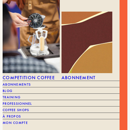
Mini
Pulsar
Brewer
-
MARQUE
NextLevel
Black
COMPETITION COFFEE
ABONNEMENT
VOUS POURRIEZ AIMER AUSSI
ABONNEMENTS
BLOG
TOUT VOIR
TRAINING
PROFESSIONNEL
COFFEE SHOPS
À PROPOS
MON COMPTE