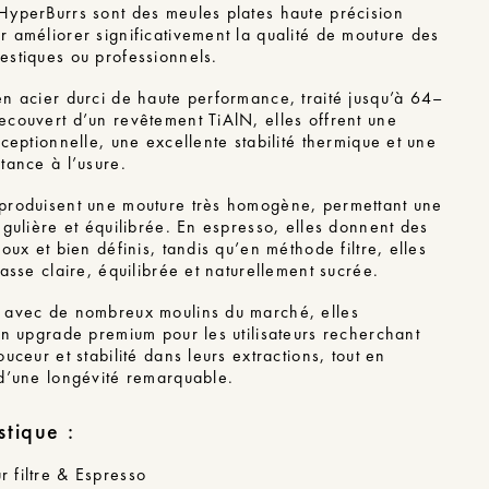
HyperBurrs sont des meules plates haute précision
 améliorer significativement la qualité de mouture des
estiques ou professionnels.
n acier durci de haute performance, traité jusqu’à 64–
couvert d’un revêtement TiAlN, elles offrent une
xceptionnelle, une excellente stabilité thermique et une
tance à l’usure.
produisent une mouture très homogène, permettant une
égulière et équilibrée. En espresso, elles donnent des
doux et bien définis, tandis qu’en méthode filtre, elles
tasse claire, équilibrée et naturellement sucrée.
 avec de nombreux moulins du marché, elles
un upgrade premium pour les utilisateurs recherchant
ouceur et stabilité dans leurs extractions, tout en
 d’une longévité remarquable.
stique :
 filtre & Espresso