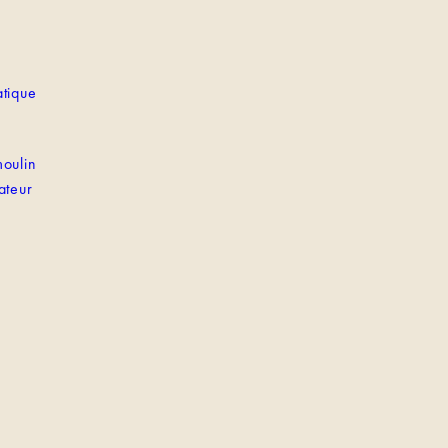
tique
oulin
ateur