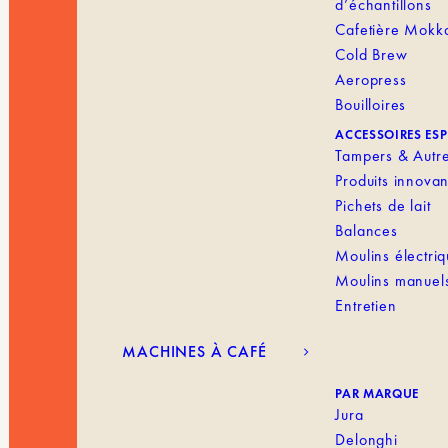
d’échantillons
Cafetière Mokk
Cold Brew
Aeropress
Bouilloires
ACCESSOIRES ES
Tampers & Autr
Produits innovan
Pichets de lait
Balances
Moulins électri
Moulins manuel
Entretien
MACHINES À CAFÉ
PAR MARQUE
Jura
Delonghi