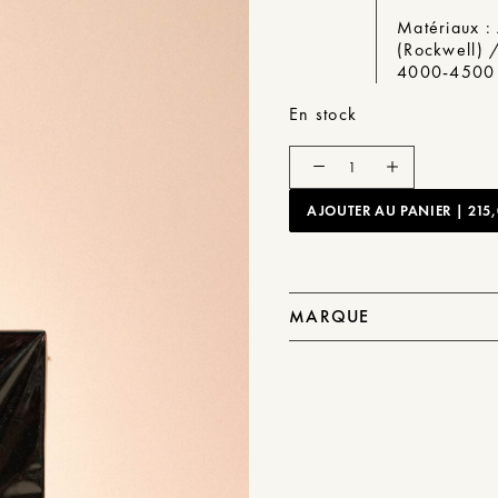
Matériaux :
(Rockwell) 
4000-4500
En stock
quantité
de
Lebrew
AJOUTER AU PANIER | 215,
-
Meules
HyperBurrs
98mm
-
MARQUE
Sweet