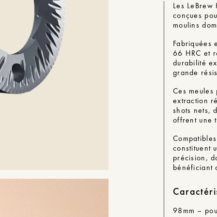
Les LeBrew 
conçues pour
moulins dom
Fabriquées e
66 HRC et re
durabilité e
grande résis
Ces meules 
extraction r
shots nets, 
offrent une 
Compatibles
constituent 
précision, d
bénéficiant
Caractéri
98mm – pour