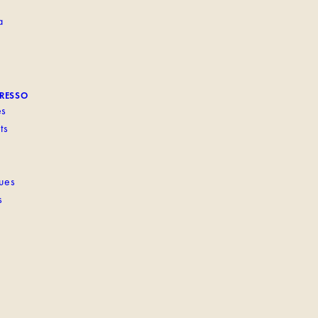
a
PRESSO
es
ts
ques
s