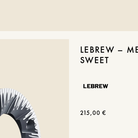
LEBREW – M
SWEET
215,00
€