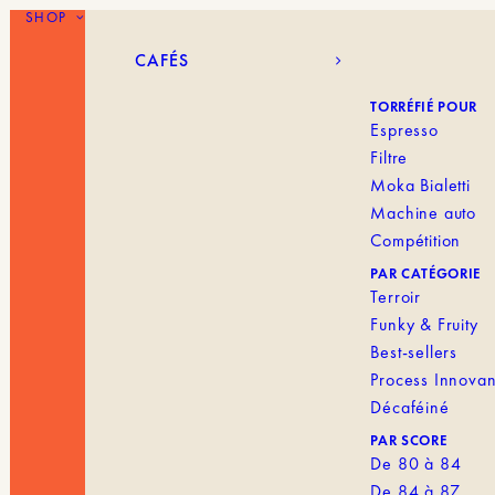
SHOP
CAFÉS
BLANK MENU I
CAFÉS
TORRÉFIÉ POUR
Espresso
Filtre
Moka Bialetti
Machine auto
Compétition
PAR CATÉGORIE
Terroir
Funky & Fruity
Best-sellers
Process Innovan
Décaféiné
PAR SCORE
De 80 à 84
De 84 à 87