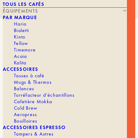
TOUS LES CAFÉS
ÉQUIPEMENTS
PAR MARQUE
Hario
Bialetti
A68 – MOULIN ÉLECTRIQUE
Kinto
Fellow
Timemore
Acaia
Kalita
ACCESSOIRES
Tasses à café
Mugs & Thermos
799,00
€
Balances
Torréfacteur d’échantillons
Cafetière Mokka
Cold Brew
Femoboook A68, la nouvelle référence pour
Aeropress
espresso et filtre.
Bouilloires
ACCESSOIRES ESPRESSO
Description
Tampers & Autres