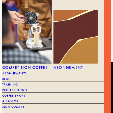
Dimension : 10×10.6×29.5 cm
Capacité : 35g
Poids : 6kg
Puissance : 192W
Meules : 58mm
COMPETITION COFFEE
ABONNEMENT
ABONNEMENTS
BLOG
TRAINING
PROFESSIONNEL
COFFEE SHOPS
À PROPOS
MON COMPTE