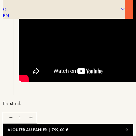
FR
EN
En stock
quantité
de
A68
AJOUTER AU PANIER | 799,00 €
-