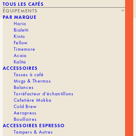
TOUS LES CAFÉS
ÉQUIPEMENTS
PAR MARQUE
Hario
Bialetti
DRIPPER STAGG X
Kinto
Fellow
Timemore
Acaia
LE
LE
95,00
€
45,70
€
Kalita
PRIX
PRIX
ACCESSOIRES
INITIAL
ACTUEL
Tasses à café
ÉTAIT :
EST :
Mugs & Thermos
Balances
95,00 €.
45,70 €.
Si vous souhaitez une tasse de café au corps
Torréfacteur d’échantillons
intense, ce dripper est fait pour vous !
Cafetière Mokka
Description
Cold Brew
Aeropress
Le Dripper Stagg X de la marque Fellow, vous
Bouilloires
permet d’obtenir une tasse de café riche en arôme
ACCESSOIRES ESPRESSO
et avec beaucoup plus du corps qu’une autre
Tampers & Autres
méthode Slow Coffee.