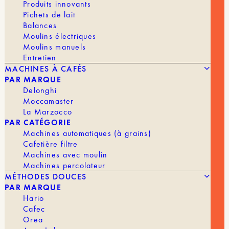
Produits innovants
Pichets de lait
Caractéristiques
Balances
Moulins électriques
Dripper à fond plat
Moulins manuels
En inox
Entretien
Pour 2 tasses
MACHINES À CAFÉS
Utilise des filtres à fond plat
Le Dripper Stagg est livré avec 15 filtres en papier
PAR MARQUE
Delonghi
En stock
Moccamaster
La Marzocco
quantité
PAR CATÉGORIE
de
Machines automatiques (à grains)
Dripper
Cafetière filtre
AJOUTER AU PANIER | 45,70 €
Stagg
Machines avec moulin
X
Machines percolateur
MÉTHODES DOUCES
PAR MARQUE
MARQUE
Fellow
Hario
Cafec
DRIPPER
1 à 2 tasses
Orea