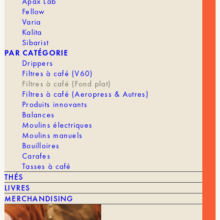
Apax Lab
Fellow
Varia
Kalita
Sibarist
PAR CATÉGORIE
Drippers
Filtres à café (V60)
Filtres à café (Fond plat)
VOUS POURRIEZ AIMER AUSSI
Filtres à café (Aeropress & Autres)
Produits innovants
TOUT VOIR
Balances
Moulins électriques
Moulins manuels
Bouilloires
Carafes
Tasses à café
THÉS
LIVRES
MERCHANDISING