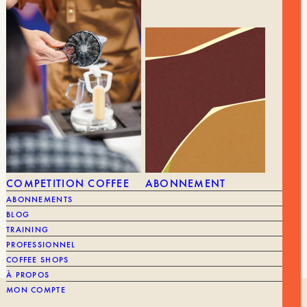
239,00
€
KBG SELECT
15,00
€
COMPETITION COFFEE
ABONNEMENT
MARQUE
Moccamaster
MARQUE
ABONNEMENTS
MACHINE À CAFÉ
Filtre
FILTRE
BLOG
TRAINING
PROFESSIONNEL
COFFEE SHOPS
À PROPOS
MON COMPTE