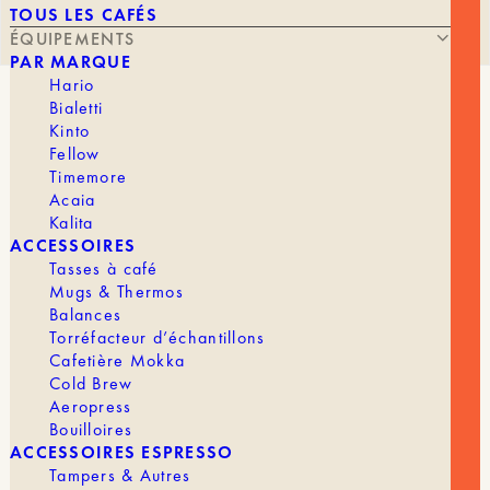
TOUS LES CAFÉS
ÉQUIPEMENTS
PAR MARQUE
Hario
Bialetti
DINAMICA – FEB 3535
Kinto
Fellow
Timemore
Acaia
Kalita
À PARTIR DE
579,00
€
ACCESSOIRES
Tasses à café
Mugs & Thermos
Balances
Profitez d’un café entièrement personnalisable
Torréfacteur d’échantillons
avec la Delonghi Dinamica.
Cafetière Mokka
Cold Brew
Description
Aeropress
Bouilloires
Cette machine à espresso haut de gamme allie
ACCESSOIRES ESPRESSO
style et performance pour vous offrir une
Tampers & Autres
expérience café inégalée. Grâce à son système