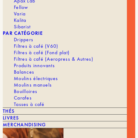
Apax Lab
de
Fellow
Dinamica
Varia
-
Kalita
FEB
Sibarist
3535
MARQUE
Delonghi
PAR CATÉGORIE
Drippers
MACHINE À CAFÉ
Automatique
Filtres à café (V60)
Filtres à café (Fond plat)
Filtres à café (Aeropress & Autres)
Produits innovants
Balances
Moulins électriques
Moulins manuels
Bouilloires
Carafes
Tasses à café
VOUS POURRIEZ AIMER AUSSI
THÉS
LIVRES
TOUT VOIR
MERCHANDISING