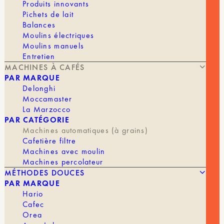
Produits innovants
de préparation automatique et sa buse vapeur
Pichets de lait
réglable, vous pourrez déguster des expressos
riches en saveurs ou des cappuccinos mousseux
Balances
en un clin d’œil. Son design élégant s’intègre
Moulins électriques
parfaitement dans n’importe quelle cuisine, tandis
Moulins manuels
que ses fonctionnalités avancées et son écran
Entretien
tactile intuitif font de chaque tasse un pur délice.
MACHINES À CAFÉS
PAR MARQUE
Caractéristiques
Delonghi
Moccamaster
Volume du bac à grains : 300g
La Marzocco
Poids : 9,5 kg
PAR CATÉGORIE
Grille lavable au lave vaisselle
Machines automatiques (à grains)
Buse vapeur avec variateur
Cafetière filtre
Dimensions : 23.6 x 42.9 x 34.8 cm
Machines avec moulin
Machines percolateur
COULEUR
MÉTHODES DOUCES
PAR MARQUE
Hario
En stock
Cafec
Orea
quantité
AJOUTER AU PANIER | 579,00 €