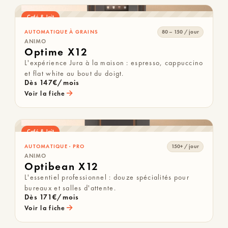
Café & lait
AUTOMATIQUE À GRAINS
80 – 150 / jour
ANIMO
Optime X12
L'expérience Jura à la maison : espresso, cappuccino
et flat white au bout du doigt.
Dès 147€/mois
→
Voir la fiche
Café & lait
AUTOMATIQUE · PRO
150+ / jour
ANIMO
Optibean X12
L'essentiel professionnel : douze spécialités pour
bureaux et salles d'attente.
Dès 171€/mois
→
Voir la fiche