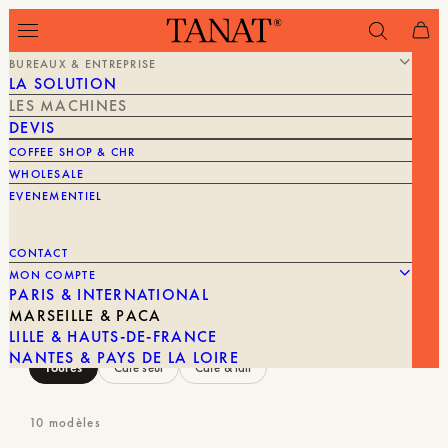
BUREAUX & ENTREPRISE
LA SOLUTION
LES MACHINES
LE PARC MACHINES
DEVIS
La machine qu'il vous faut.
COFFEE SHOP & CHR
WHOLESALE
Filtrez par type de machine et par volume, puis
EVENEMENTIEL
consultez la fiche détaillée.
CONTACT
BOISSON / JOUR
MON COMPTE
Toutes
≤ 50 / jour
50 – 80 / jour
80 – 150 / jour
PARIS & INTERNATIONAL
MARSEILLE & PACA
150+ / jour
LILLE & HAUTS-DE-FRANCE
BOISSONS
NANTES & PAYS DE LA LOIRE
Toutes
Café seul
Café & lait
10
modèles